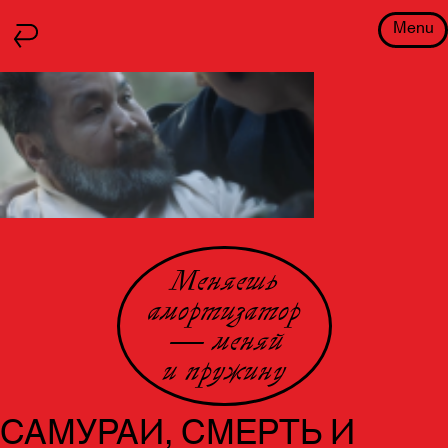
Menu
Меняешь
амортизатор
— меняй
и пружину
САМУРАИ, СМЕРТЬ И