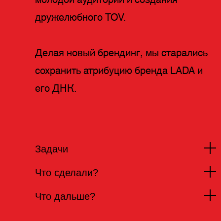
молодой аудитории и создания
дружелюбного TOV.
Делая новый брендинг, мы старались
сохранить атрибуцию бренда LADA и
его ДНК.
Задачи
Что сделали?
Банк делает ставку на работу через
Что дальше?
мобильное приложение и партнерские
Мы создали логотип, состоящий из
банкоматы, поэтому онлайн-