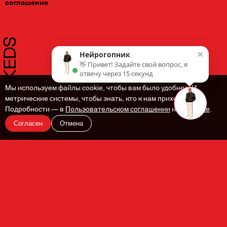
соглашение
×
Нейрогопник
👋 Привет! Задайте свой вопрос, я
отвечу через 15 секунд
Мы используем файлы cookie, чтобы вам было удобнее. И
метрические системы, чтобы знать, кто к нам приходит.
Подробности — в
Пользовательском соглашении
и
Политике
.
Согласен
Отмена
En