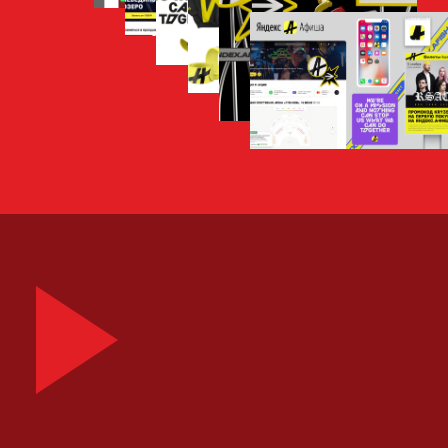
пространство ивента. Модульные
конструкции, металлические формы –
собираются в сцену, трибуну или даже
инсталляцию. Лучи софитов,
направленные на сцену и
разрезающие темноту прожектора.
Все эти яркие символы мы соединили в
фирменной А на иконке сервиса, и в
графике фирменного стиля.