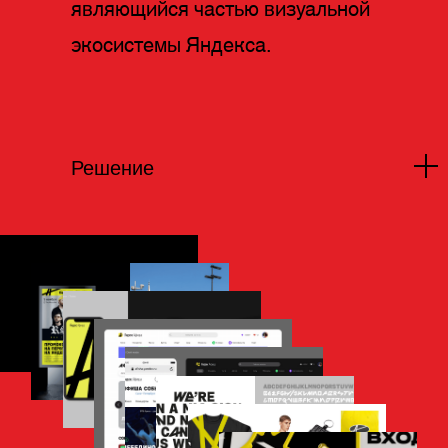
являющийся частью визуальной
экосистемы Яндекса.
Решение
Наша идея вдохновлена яркими
визуальными образами опэнэйров,
спектаклей, вечеринок и выставок.
Вход, навигация и оградительная
лента, которые встречают и
направляют зрителя, организуют