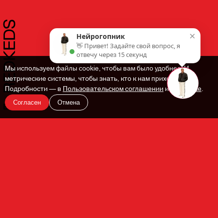
×
Нейрогопник
👋 Привет! Задайте свой вопрос, я
отвечу через 15 секунд
Мы используем файлы cookie, чтобы вам было удобнее. И
метрические системы, чтобы знать, кто к нам приходит.
Подробности — в
Пользовательском соглашении
и
Политике
.
Согласен
Отмена
En