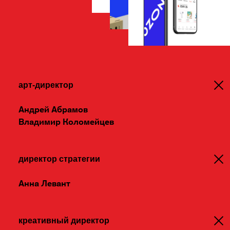
Это настроение развивается и в новой
фирменной графике: она построена
на отношениях простых
геометрических форм и контрастных
арт-директор
цветовых пятен. Она такая же
открытая, прямолинейная и бодрая,
Андрей Абрамов
Владимир Коломейцев
как сам бренд.
директор стратегии
Анна Левант
креативный директор