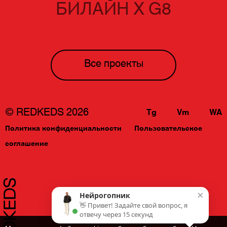
БИЛАЙН Х G8
Все проекты
© REDKEDS 2026
Tg
Vm
WA
Политика конфиденциальности
Пользовательское
соглашение
×
Нейрогопник
👋 Привет! Задайте свой вопрос, я
отвечу через 15 секунд