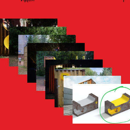
Рентабельность, себестоимость,
увеличение продаж. В этом контексте
грузовой контейнер — символ
существующего экономического
устройства. Этот универсальный, но
безличный объект выражает
стандартизацию и унификацию,
которые доминируют в глобальной
экономике. Он символизирует, как
товарообмен и логистика
трансформируют местные культуры и