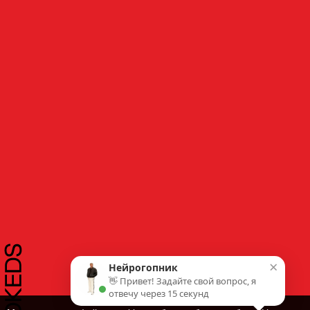
×
Нейрогопник
👋 Привет! Задайте свой вопрос, я
отвечу через 15 секунд