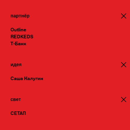
экономики, приводя к неоднозначным
последствиям.
партнёр
Outline
POSTCARGO ставит под сомнение
REDKEDS
Т-Банк
бесконечный экономический рост и
акцентирует внимание на поиске
идея
новых экономических моделей,
ориентированных на устойчивость,
Саша Калугин
гармонию и человека. Вдохновляясь
идеями Эрнста Фридриха Шумахера и
свет
его книгой «Малое прекрасно», мы
СЕТАП
предлагаем искать новые модели