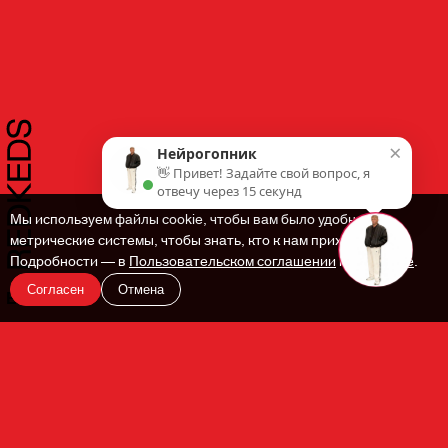
×
Нейрогопник
👋 Привет! Задайте свой вопрос, я
отвечу через 15 секунд
Мы используем файлы cookie, чтобы вам было удобнее. И
метрические системы, чтобы знать, кто к нам приходит.
Подробности — в
Пользовательском соглашении
и
Политике
.
Согласен
Отмена
En