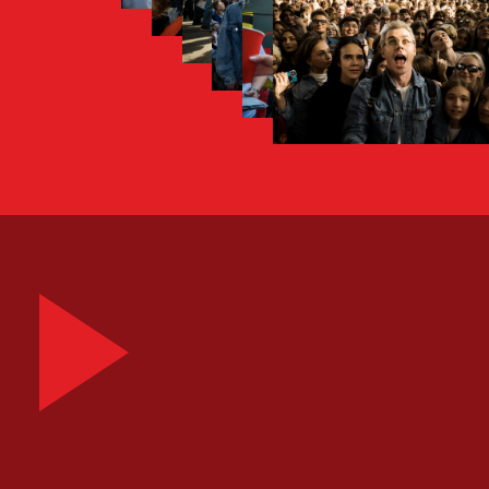
Топлес, а в финале 5 самых стильных и
умных претендентов сразились в
интеллектуальной битве.
Полуфиналисты и финалисты получили
денежные призы и сувениры. А
победитель под номером 306 уехал с
50 000 рублей и памятными
подарками.